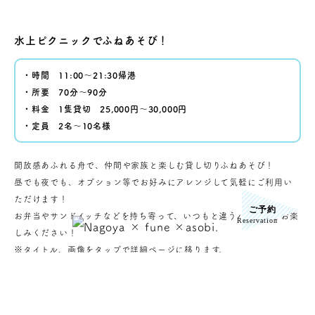
水上ピクニックでふねあそび！
・時間 11:00〜21:30帰港
・所要 70分～90分
・料金 1隻貸切 25,000円～30,000円
・定員 2名～10名様
開放感あふれる舟で、仲間や家族と楽しむ貸し切りふねあそび！
昼でも夜でも、オプション等でお好みにアレンジして気軽にご利用い
ただけます！
お弁当やサンドイッチなどを持ち寄って、いつもと違うパーティをお楽
しみください！
※タイトル、画像をタップで詳細ページに移ります。